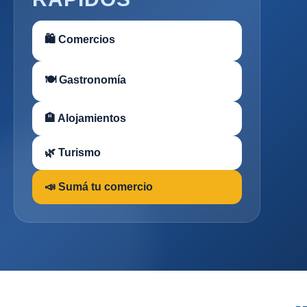
🛍 Comercios
🍽 Gastronomía
🏨 Alojamientos
🌿 Turismo
📣 Sumá tu comercio