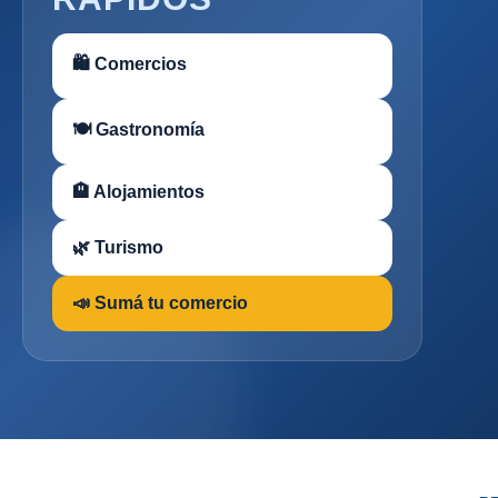
🛍 Comercios
🍽 Gastronomía
🏨 Alojamientos
🌿 Turismo
📣 Sumá tu comercio