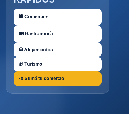
🛍 Comercios
🍽 Gastronomía
🏨 Alojamientos
🌿 Turismo
📣 Sumá tu comercio