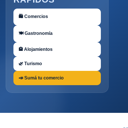
🛍 Comercios
🍽 Gastronomía
🏨 Alojamientos
🌿 Turismo
📣 Sumá tu comercio