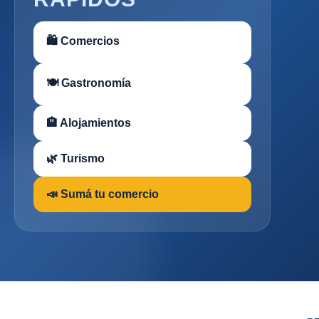
🛍 Comercios
🍽 Gastronomía
🏨 Alojamientos
🌿 Turismo
📣 Sumá tu comercio