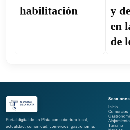
habilitación
y de
en 
de l
Secciones
Inicio
Comercios
Gastronom
Portal digital de La Plata con cobertura local,
Alojamiento
Turismo
actualidad, comunidad, comercios, gastronomía,