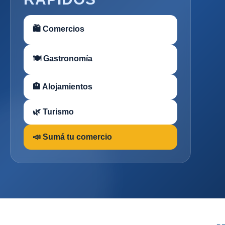
🛍 Comercios
🍽 Gastronomía
🏨 Alojamientos
🌿 Turismo
📣 Sumá tu comercio