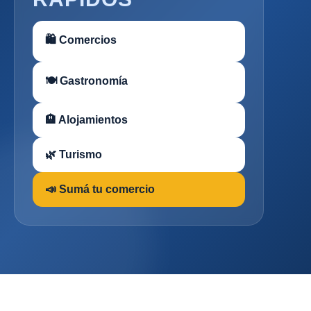
🛍 Comercios
🍽 Gastronomía
🏨 Alojamientos
🌿 Turismo
📣 Sumá tu comercio