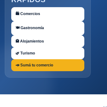
🛍 Comercios
🍽 Gastronomía
🏨 Alojamientos
🌿 Turismo
📣 Sumá tu comercio