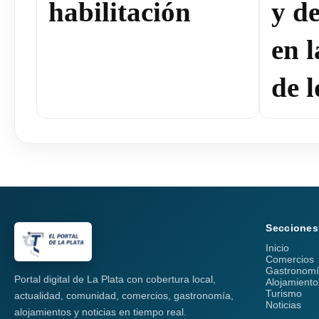
habilitación
y de
en 
de l
Secciones
Inicio
Comercios
Gastronom
Portal digital de La Plata con cobertura local,
Alojamiento
Turismo
actualidad, comunidad, comercios, gastronomía,
Noticias
alojamientos y noticias en tiempo real.