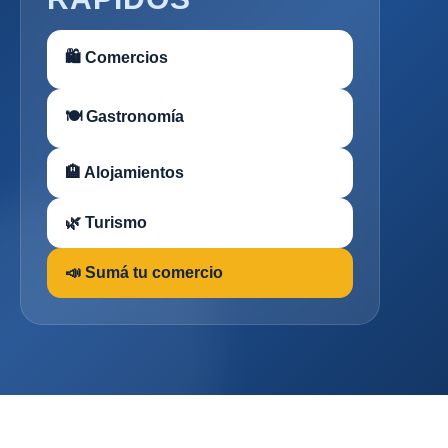
🛍 Comercios
🍽 Gastronomía
🏨 Alojamientos
🌿 Turismo
📣 Sumá tu comercio