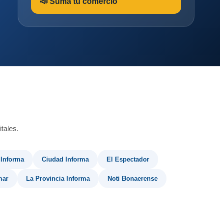
📣 Sumá tu comercio
tales.
 Informa
Ciudad Informa
El Espectador
mar
La Provincia Informa
Noti Bonaerense