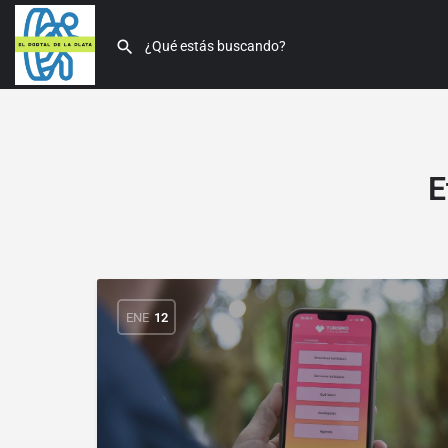
E
ENE
12