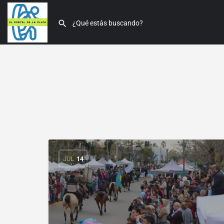
JUL
14