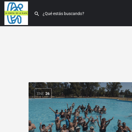
ENE
26