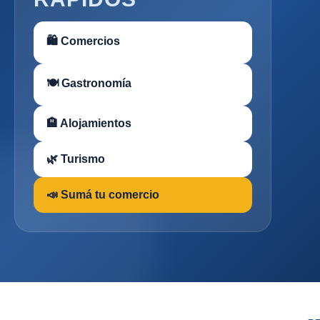
🛍 Comercios
🍽 Gastronomía
🏨 Alojamientos
🌿 Turismo
📣 Sumá tu comercio