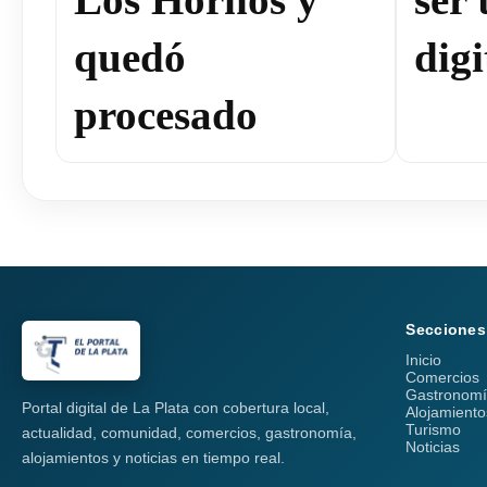
quedó
digi
procesado
Secciones
Inicio
Comercios
Gastronom
Portal digital de La Plata con cobertura local,
Alojamiento
Turismo
actualidad, comunidad, comercios, gastronomía,
Noticias
alojamientos y noticias en tiempo real.