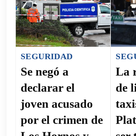
SEGURIDAD
SEG
Se negó a
La 
declarar el
de l
joven acusado
tax
por el crimen de
Pla
Los Hornos y
ser