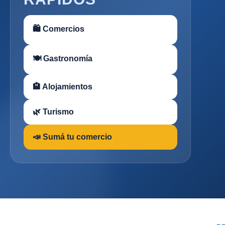
🛍 Comercios
🍽 Gastronomía
🏨 Alojamientos
🌿 Turismo
📣 Sumá tu comercio