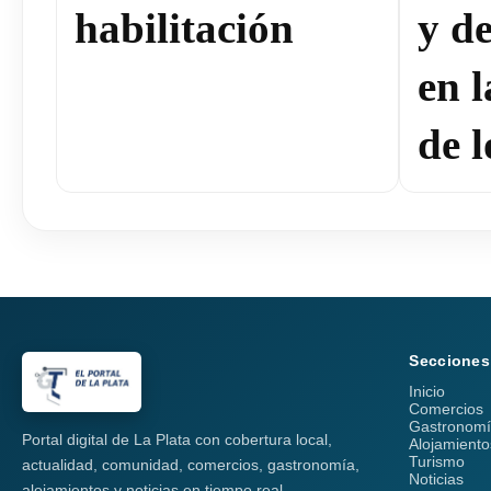
habilitación
y de
en 
de l
Secciones
Inicio
Comercios
Gastronom
Portal digital de La Plata con cobertura local,
Alojamiento
Turismo
actualidad, comunidad, comercios, gastronomía,
Noticias
alojamientos y noticias en tiempo real.