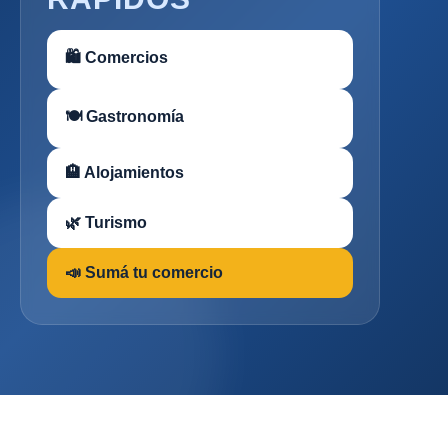
🛍 Comercios
🍽 Gastronomía
🏨 Alojamientos
🌿 Turismo
📣 Sumá tu comercio