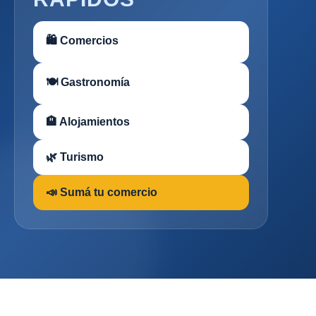
🛍 Comercios
🍽 Gastronomía
🏨 Alojamientos
🌿 Turismo
📣 Sumá tu comercio