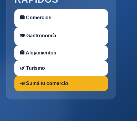
🛍 Comercios
🍽 Gastronomía
🏨 Alojamientos
🌿 Turismo
📣 Sumá tu comercio