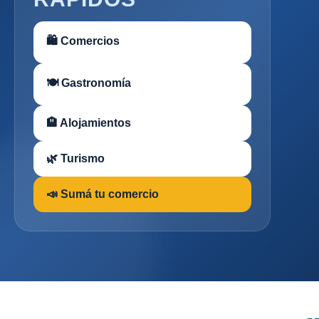
🛍 Comercios
🍽 Gastronomía
🏨 Alojamientos
🌿 Turismo
📣 Sumá tu comercio