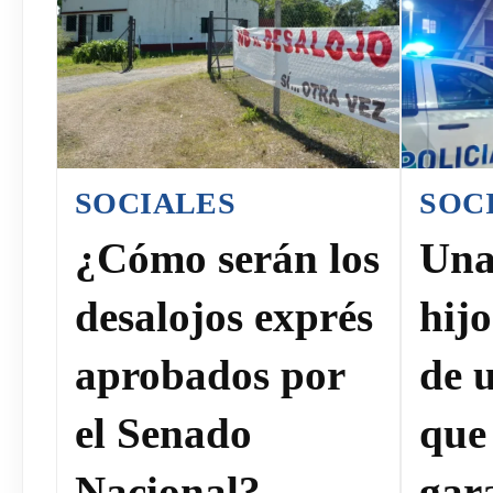
SOCIALES
SOC
¿Cómo serán los
Una
desalojos exprés
hij
aprobados por
de 
el Senado
que
Nacional?
gar