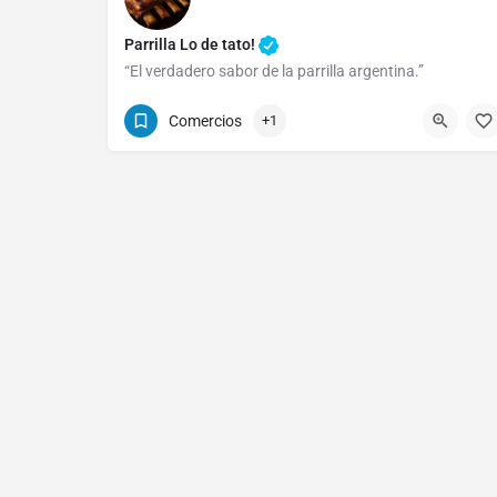
Parrilla Lo de tato!
“El verdadero sabor de la parrilla argentina.”
(0221) 15 420-4573 / (0221) 483-1050
Comercios
+1
Av. 122 1404