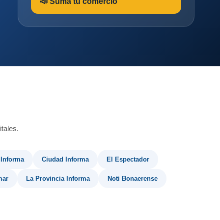
📣 Sumá tu comercio
tales.
 Informa
Ciudad Informa
El Espectador
mar
La Provincia Informa
Noti Bonaerense