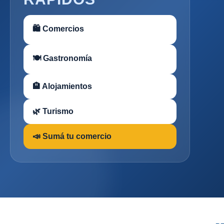
🛍 Comercios
🍽 Gastronomía
🏨 Alojamientos
🌿 Turismo
📣 Sumá tu comercio