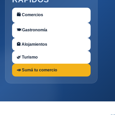
🛍 Comercios
🍽 Gastronomía
🏨 Alojamientos
🌿 Turismo
📣 Sumá tu comercio