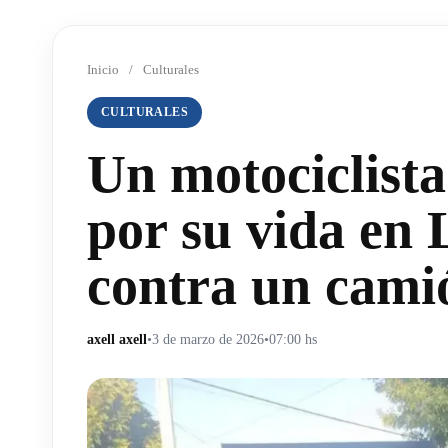
Inicio
/
Culturales
CULTURALES
Un motociclista
por su vida en 
contra un cami
axell axell
•
3 de marzo de 2026
•
07:00 hs