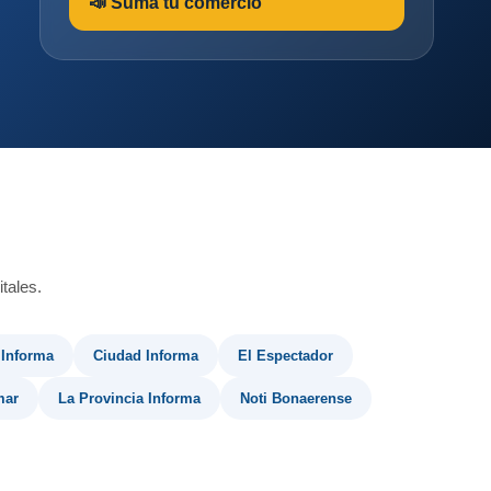
📣 Sumá tu comercio
tales.
 Informa
Ciudad Informa
El Espectador
mar
La Provincia Informa
Noti Bonaerense