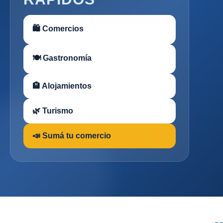
🛍 Comercios
🍽 Gastronomía
🏨 Alojamientos
🌿 Turismo
📣 Sumá tu comercio