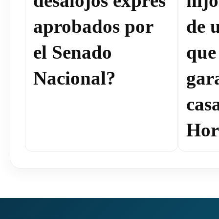
desalojos exprés
hij
aprobados por
de 
el Senado
que
Nacional?
gar
cas
Hor