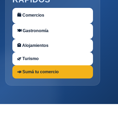
🛍 Comercios
🍽 Gastronomía
🏨 Alojamientos
🌿 Turismo
📣 Sumá tu comercio