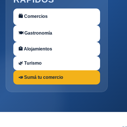
🛍 Comercios
🍽 Gastronomía
🏨 Alojamientos
🌿 Turismo
📣 Sumá tu comercio