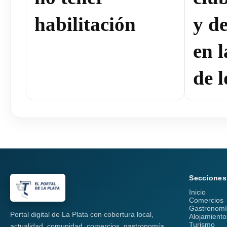
habilitación
y de
en 
de l
Secciones
Inicio
Comercios
Gastronom
Portal digital de La Plata con cobertura local,
Alojamiento
Turismo
actualidad, comunidad, comercios, gastronomía,