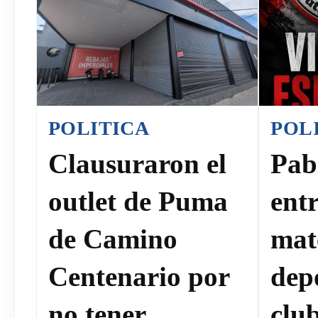
POLITICA
POL
Clausuraron el
Pab
outlet de Puma
ent
de Camino
mat
Centenario por
dep
no tener
clu