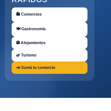
🛍 Comercios
🍽 Gastronomía
🏨 Alojamientos
🌿 Turismo
📣 Sumá tu comercio