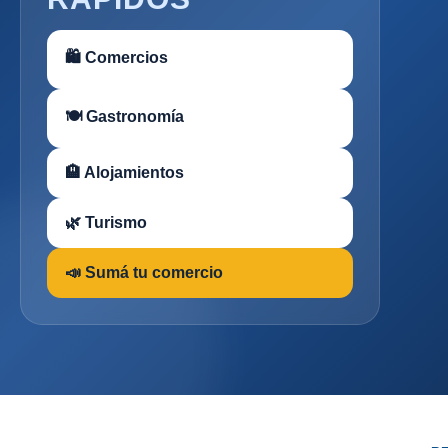
🛍 Comercios
🍽 Gastronomía
🏨 Alojamientos
🌿 Turismo
📣 Sumá tu comercio