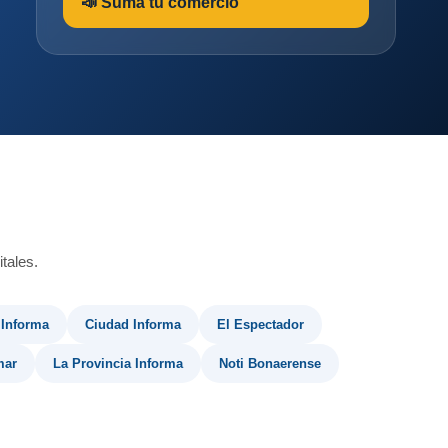
📣 Sumá tu comercio
tales.
 Informa
Ciudad Informa
El Espectador
mar
La Provincia Informa
Noti Bonaerense