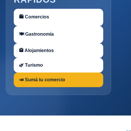
🛍 Comercios
🍽 Gastronomía
🏨 Alojamientos
🌿 Turismo
📣 Sumá tu comercio