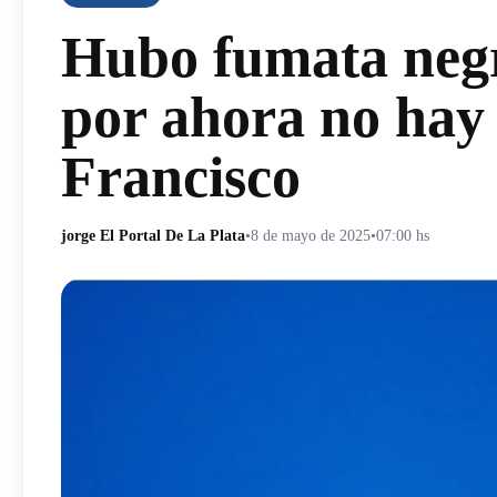
Hubo fumata negr
por ahora no hay 
Francisco
jorge El Portal De La Plata
•
8 de mayo de 2025
•
07:00 hs