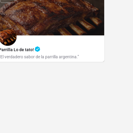
Parrilla Lo de tato!
“El verdadero sabor de la parrilla argentina.”
(0221) 15 420-4573 / (0221) 483-1050
Av. 122 1404