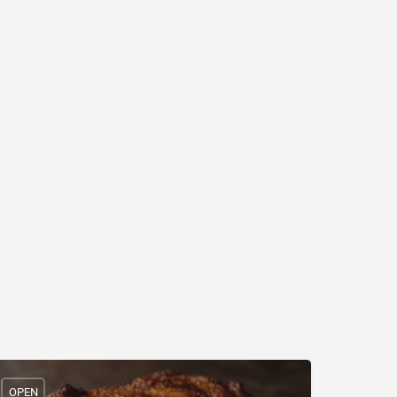
a
OPEN