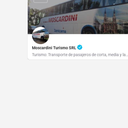
Moscardini Turismo SRL
Turismo: Transporte de pasajeros de corta, media y larga distancia. Nuestros Servicios S
(0221) 502-5539 / 450-0684
Av 120 e/ 79 y 80