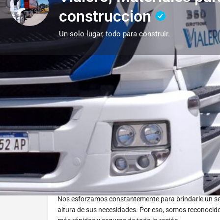
construccion
Un solo lugar, todo para construir.
Obtener las dire
Descripción
En Vialero trabajamos cada día con un solo objetivo:
acompañar su obra con eficiencia, compromiso y solu
Nos esforzamos constantemente para brindarle un servi
altura de sus necesidades. Por eso, somos reconocido