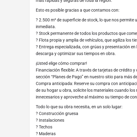
más rápidas y seguras de toda la región.
Esto es posible gracias a que contamos con:
? 2.500 m² de superficie de stock, lo que nos permite 
inmediata.
? Stock permanente de todos los productos que come
? Flota propia y amplia de vehículos, que agiliza los t
? Entrega especializada, con grúas y presentación en bi
descarga y optimizar sus tiempos en obra.
¡Usted elige cómo comprar!
Financiación flexible: A través de tarjetas de crédito y
sección “Planes de Pago” en nuestro sitio para más de
Compra anticipada: Reserve su compra con anticipaci
de su hogar u obra, solicite los materiales cuando los 
innecesarios y aproveche al máximo su tiempo de con
Todo lo que su obra necesita, en un solo lugar:
? Construcción gruesa
? Instalaciones
? Techos
? Maderas