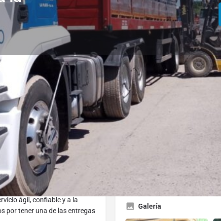
Perfil
cciones
Llame ahora
Sitio Web
Marcador
Opens in a few minutes
Open
ciones reales.
cio ágil, confiable y a la
Galería
s por tener una de las entregas