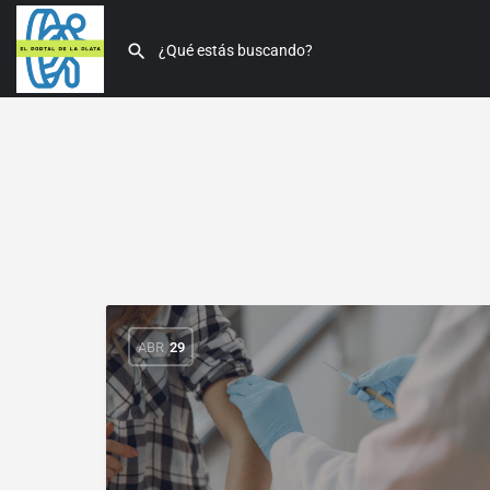
ABR
29