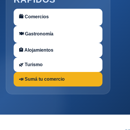
🛍 Comercios
🍽 Gastronomía
🏨 Alojamientos
🌿 Turismo
📣 Sumá tu comercio